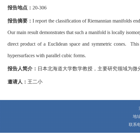
报告地点：
20-306
报告摘要：
I report the classification of Riemannian manifolds end
Our main result demonstrates that such a manifold is locally isomorp
direct product of a Euclidean space and symmetric cones. This cl
hypersurfaces with parallel cubic forms.
报告人简介：
日本北海道大学数学教授，主要研究领域为微
邀请人：
王二小
地址
联系电话